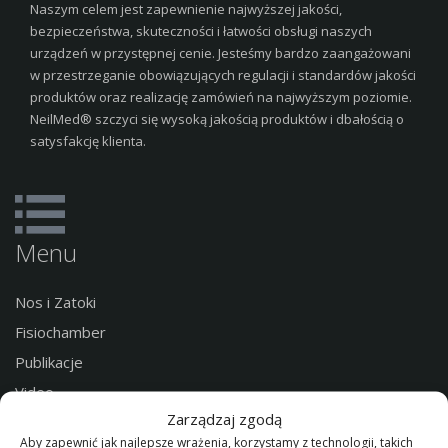
Naszym celem jest zapewnienie najwyższej jakości,
bezpieczeństwa, skuteczności i łatwości obsługi naszych
urządzeń w przystępnej cenie. Jesteśmy bardzo zaangażowani
w przestrzeganie obowiązujących regulacji i standardów jakości
produktów oraz realizację zamówień na najwyższym poziomie.
NeilMed® szczyci się wysoką jakością produktów i dbałością o
satysfakcję klienta.
Menu
Nos i Zatoki
Fisiochamber
Publikacje
Video
Zarządzaj zgodą
Sklep
Aby zapewnić jak najlepsze wrażenia, korzystamy z technologii, takich