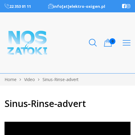
22 353 01 11
info[at]elektro-oxigen.pl
0
Home
Video
Sinus-Rinse-advert
Sinus-Rinse-advert
Odtwarzacz
video